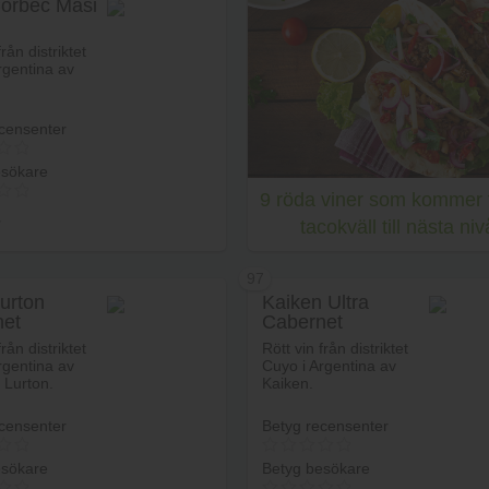
orbec Masi
Lägg i varukorg
Lägg i va
från distriktet
rgentina av
censenter
esökare
9 röda viner som kommer 
r
tacokväll till nästa niv
97
urton
Kaiken Ultra
net
Cabernet
Lägg i varukorg
gnon Gran
Sauvignon
från distriktet
Rött vin från distriktet
va
rgentina av
Cuyo i Argentina av
 Lurton.
Kaiken.
censenter
Betyg recensenter
esökare
Betyg besökare