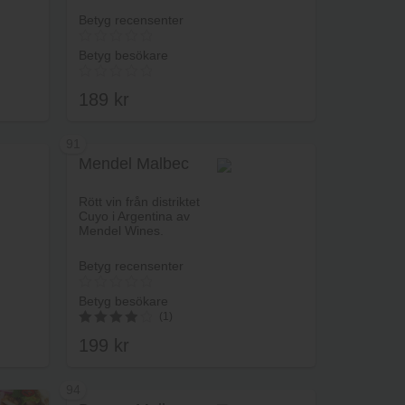
Betyg recensenter
Betyg besökare
189
kr
91
Mendel Malbec
rukorg
Lägg i varukorg
Rött vin från distriktet
Cuyo i Argentina av
Mendel Wines.
Betyg recensenter
Betyg besökare
(1)
199
kr
4.00
av 5
94