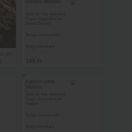
Decero Malbec
rukorg
Lägg i varukorg
Rött vin från distriktet
Cuyo i Argentina av
Finca Decero.
Betyg recensenter
Betyg besökare
ta din
199
kr
å
98
Kaiken Ultra
Malbec
Lägg i varukorg
Rött vin från distriktet
Cuyo i Argentina av
Kaiken.
Betyg recensenter
Betyg besökare