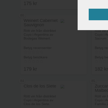
175
kr
179
k
80
81
Weinert Cabernet
Ver S
Sauvignon
Garna
Lägg i varukorg
Rött vin från distriktet
Rött vin 
Cuyo i Argentina av
Cuyo i A
Bodegas Weinert.
Sacrum.
Betyg recensenter
Betyg re
Betyg besökare
Betyg b
179
kr
182
k
84
85
Clos de los Siete
Zuccar
Malbe
Lägg i varukorg
Rött vin från distriktet
Rött vin 
Cuyo i Argentina av
Cuyo i A
Clos de los Siete.
Familia 