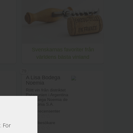
rukorg
Lägg i varukorg
Svenskarnas favoriter från
världens bästa vinland
79
A Lisa Bodega
Noemia
rukorg
Rött vin från distriktet
Patagonien i Argentina
av Bodega Noemia de
Patagonia S.A.
Betyg recensenter
Betyg besökare
. För