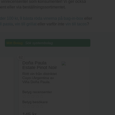
äl vinrecensenter som konsumenter! Vi ger också
ent eller via beställningssortimentet.
nder 100 kr
,
9 bästa röda vinerna på bag-in-box
eller
ill pasta
,
vin till grillat
eller varför inte
vin till tacos
?
Mitt Bolag:
62
Doña Paula
Estate Pinot Noir
Rött vin från distriktet
Cuyo i Argentina av
Viña Doña Paula.
Betyg recensenter
Betyg besökare
145
kr