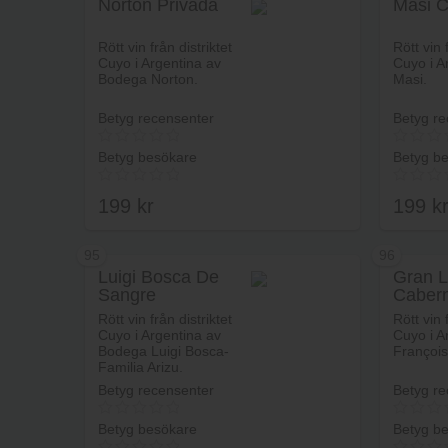
Norton Privada
Masi C
Lägg i varukorg
Rött vin från distriktet
Rött vin 
Cuyo i Argentina av
Cuyo i A
Bodega Norton.
Masi.
Betyg recensenter
Betyg re
Betyg besökare
Betyg b
199
kr
199
k
95
96
Luigi Bosca De
Gran L
Sangre
Caber
Lägg i varukorg
Sauvi
Rött vin från distriktet
Rött vin 
Reser
Cuyo i Argentina av
Cuyo i A
Bodega Luigi Bosca-
François
Familia Arizu.
Betyg recensenter
Betyg re
Betyg besökare
Betyg b