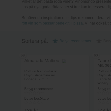
Vilket är det bästa röda vinet? Vinomondo presente
tips på nya goda röda viner vi tror kan intressera di
Behöver du inspiration eller tips rekommenderar vi 
rött vin som passar perfekt till pizza
. Vi har också ti
Sortera på:
Betyg recensenter
Bet
59
60
Almarada Malbec
Fabre
Malbe
Reser
Rött vin från distriktet
Rött vin 
Cuyo i Argentina av
Cuyo i A
Bodega Sumun.
Fabre M
Winery.
Betyg recensenter
Betyg re
Betyg besökare
Betyg b
139
kr
144
k