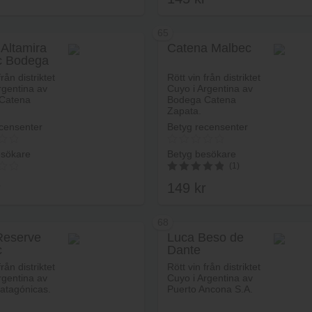
65
 Altamira
Catena Malbec
c Bodega
Lägg i varukorg
Lägg i va
 Zapata
från distriktet
Rött vin från distriktet
rgentina av
Cuyo i Argentina av
Catena
Bodega Catena
Zapata.
censenter
Betyg recensenter
esökare
Betyg besökare
(1)
r
149
kr
5.00
av 5
68
Reserve
Luca Beso de
c
Dante
Lägg i varukorg
Lägg i va
från distriktet
Rött vin från distriktet
rgentina av
Cuyo i Argentina av
atagónicas.
Puerto Ancona S.A.