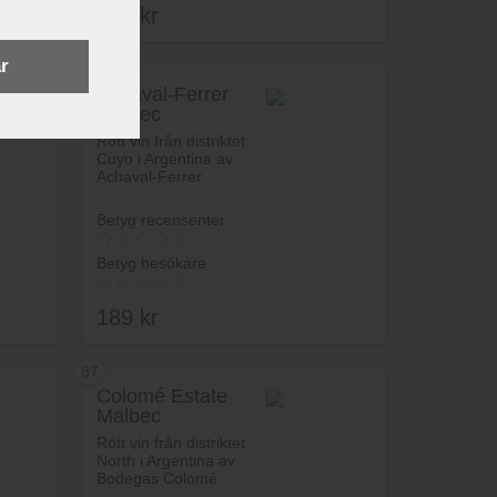
179
kr
r
83
Achaval-Ferrer
Malbec
rukorg
Lägg i varukorg
Rött vin från distriktet
Cuyo i Argentina av
Achaval-Ferrer.
Betyg recensenter
Betyg besökare
189
kr
87
Colomé Estate
Malbec
rukorg
Lägg i varukorg
Rött vin från distriktet
North i Argentina av
Bodegas Colomé.