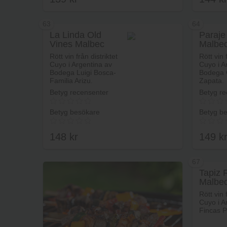
63
64
La Linda Old
Paraje
Vines Malbec
Malbe
Lägg i varukorg
Catena
Rött vin från distriktet
Rött vin 
Cuyo i Argentina av
Cuyo i A
Bodega Luigi Bosca-
Bodega 
Familia Arizu.
Zapata.
Betyg recensenter
Betyg re
Betyg besökare
Betyg b
148
kr
149
k
67
Tapiz 
Malbe
Lägg i varukorg
Rött vin 
Cuyo i A
Fincas P