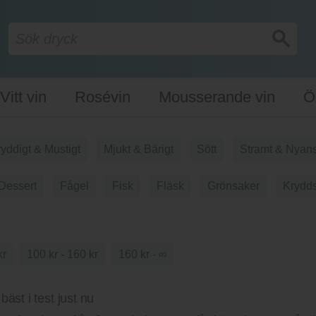
Vitt vin
Rosévin
Mousserande vin
Ö
yddigt & Mustigt
Mjukt & Bärigt
Sött
Stramt & Nyans
Dessert
Fågel
Fisk
Fläsk
Grönsaker
Krydds
kr
100 kr - 160 kr
160 kr - ∞
äst i test just nu