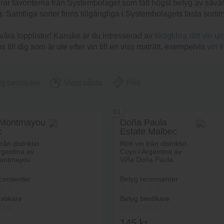
rar favoriterna från Systembolaget som fått högst betyg av såv
g. Samtliga sorter finns tillgängliga i Systembolagets fasta sortim
våra topplistor! Kanske är du intresserad av
riktigt bra rött vin u
ps till dig som är ute efter vin till en viss maträtt, exempelvis
vin t
yg besökare
Mest sålda
Pris
61
 Montmayou
Doña Paula
c
Estate Malbec
vado
från distriktet
Rött vin från distriktet
rgentina av
Cuyo i Argentina av
ontmayou
Viña Doña Paula.
censenter
Betyg recensenter
esökare
Betyg besökare
r
145
kr