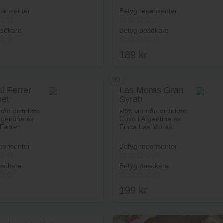
censenter
Betyg recensenter
esökare
Betyg besökare
r
189
kr
90
l Ferrer
Las Moras Gran
net
Syrah
Lägg i varukorg
Lägg i va
gnon
från distriktet
Rött vin från distriktet
rgentina av
Cuyo i Argentina av
Ferrer.
Finca Las Moras.
censenter
Betyg recensenter
esökare
Betyg besökare
r
199
kr