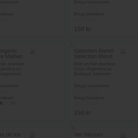
censenter
Betyg recensenter
esökare
Betyg besökare
r
159
kr
71
Organic
Salentein Barrel
ve Malbec
Selection Blend
Lägg i varukorg
Lägg i va
från distriktet
Rött vin från distriktet
rgentina av
Cuyo i Argentina av
atagonicas.
Bodegas Salentein.
censenter
Betyg recensenter
esökare
Betyg besökare
(1)
r
159
kr
75
as de los
Ver Sacrum