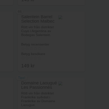
66
Salentein Barrel
Selection Malbec
rukorg
Lägg i varukorg
Rött vin från distriktet
Cuyo i Argentina av
Bodegas Salentein.
Betyg recensenter
Betyg besökare
149
kr
Tips!
Domaine Laougué
Les Passionnés
rukorg
Lägg i varukorg
Rött vin från distriktet
Frankrike sydväst i
Frankrike av Domaine
Laougue.