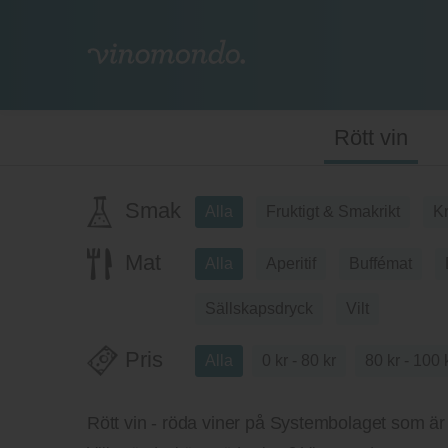
Rött vin
Smak
Alla
Fruktigt & Smakrikt
Kr
Mat
Alla
Aperitif
Buffémat
Sällskapsdryck
Vilt
Pris
Alla
0 kr - 80 kr
80 kr - 100 
Rött vin - röda viner på Systembolaget som är b