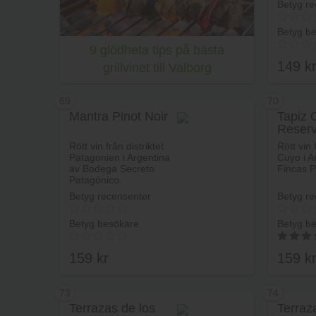
Betyg re
Betyg b
9 glödheta tips på bästa
149
k
grillvinet till Valborg
69
70
Mantra Pinot Noir
Tapiz 
Reser
Rött vin från distriktet
Rött vin 
Patagonien i Argentina
Cuyo i A
av Bodega Secreto
Fincas P
Patagónico.
Betyg recensenter
Betyg re
Betyg besökare
Betyg b
159
kr
159
k
4.00
av 5
73
74
Terrazas de los
Terraz