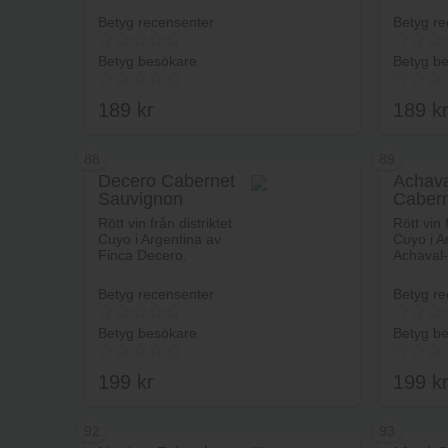
Betyg recensenter
Betyg re
Betyg besökare
Betyg b
189
kr
189
k
88
89
Decero Cabernet
Achava
Sauvignon
Caber
Lägg i varukorg
Sauvi
Rött vin från distriktet
Rött vin 
Cuyo i Argentina av
Cuyo i A
Finca Decero.
Achaval-
Betyg recensenter
Betyg re
Betyg besökare
Betyg b
199
kr
199
k
92
93