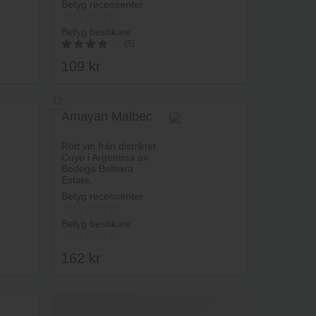
Betyg recensenter
Betyg besökare
(5)
109
kr
4.2
av 5
72
Amayan Malbec
rukorg
Lägg i varukorg
Rött vin från distriktet
Cuyo i Argentina av
Bodega Belhara
Estate.
Betyg recensenter
Betyg besökare
162
kr