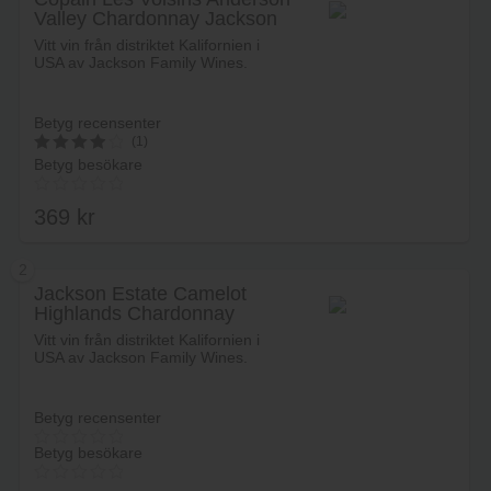
Valley Chardonnay Jackson
Family Wines
Vitt vin från distriktet Kalifornien i
USA av Jackson Family Wines.
Betyg recensenter
(1)
Betyg besökare
4
av 5
369
kr
2
Jackson Estate Camelot
Highlands Chardonnay
Lägg i varukorg
Vitt vin från distriktet Kalifornien i
USA av Jackson Family Wines.
Betyg recensenter
Betyg besökare