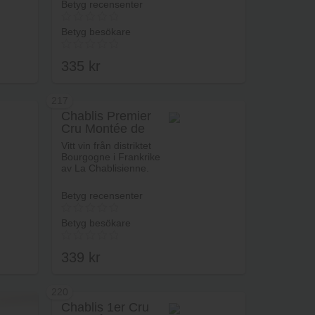
Betyg recensenter
Betyg besökare
335
kr
217
Chablis Premier
Cru Montée de
rukorg
Lägg i varukorg
Tonnerre
Vitt vin från distriktet
Bourgogne i Frankrike
av La Chablisienne.
Betyg recensenter
Betyg besökare
339
kr
220
Chablis 1er Cru