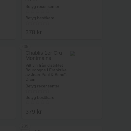
Betyg recensenter
Betyg besökare
378
kr
235
Chablis 1er Cru
Montmains
rukorg
Lägg i varukorg
Vitt vin från distriktet
Bourgogne i Frankrike
av Jean-Paul & Benoît
Droin.
Betyg recensenter
Betyg besökare
379
kr
239