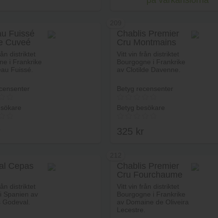
på vårkänslorna
209
u Fuissé
Chablis Premier
e Cuveé
Cru Montmains
Lägg i varukorg
rån distriktet
Vitt vin från distriktet
e i Frankrike
Bourgogne i Frankrike
au Fuissé.
av Clotilde Davenne.
censenter
Betyg recensenter
esökare
Betyg besökare
r
325
kr
212
al Cepas
Chablis Premier
Cru Fourchaume
Lägg i varukorg
Lägg i va
rån distriktet
Vitt vin från distriktet
 i Spanien av
Bourgogne i Frankrike
 Godeval.
av Domaine de Oliveira
Lecestre.