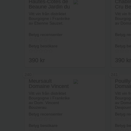
Hautes-Côtes de
Chabli
Beaune Jardin du
Cru Be
Lägg i varukorg
Calvaire Domaine
´Ame 
Vitt vin från distriktet
Vitt vin f
Etienne Sauzet
Bourgogne i Frankrike
Bourgogn
av Etienne Sauzet.
av Domai
Betyg recensenter
Betyg re
Betyg besökare
Betyg b
390
kr
390
k
240
241
Meursault
Pouill
Domaine Vincent
Domain
Lägg i varukorg
Bouzereau
Desjou
Vitt vin från distriktet
Vitt vin f
Bourgogne i Frankrike
Bourgogn
av Dom. Vincent
av Doma
Bouzerau.
Desjour
Betyg recensenter
Betyg re
Betyg besökare
Betyg b