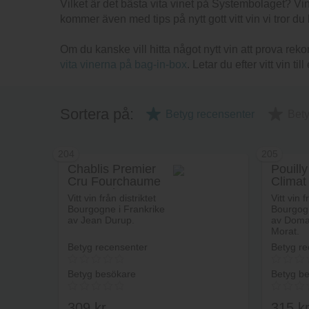
Vilket är det bästa vita vinet på Systembolaget? Vino
kommer även med tips på nytt gott vitt vin vi tror d
Om du kanske vill hitta något nytt vin att prova re
vita vinerna på bag-in-box
. Letar du efter vitt vin 
Sortera på:
Betyg recensenter
Bet
204
205
Chablis Premier
Pouill
Cru Fourchaume
Climat
l’Eglantière Jean
Roche
Vitt vin från distriktet
Vitt vin f
Durup & Fils
Gilles
Bourgogne i Frankrike
Bourgogn
av Jean Durup.
av Domai
Morat.
Betyg recensenter
Betyg re
Betyg besökare
Betyg b
309
kr
315
k