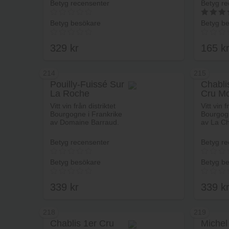
Betyg recensenter
Betyg re
Betyg besökare
Betyg b
5
av 5
329
kr
165
k
214
215
Pouilly-Fuissé Sur
Chabli
La Roche
Cru Mo
Lägg i varukorg
Domaine Barraud
Milieu
Vitt vin från distriktet
Vitt vin f
Bourgogne i Frankrike
Bourgogn
av Domaine Barraud.
av La Ch
Betyg recensenter
Betyg re
Betyg besökare
Betyg b
339
kr
339
k
218
219
Chablis 1er Cru
Michel