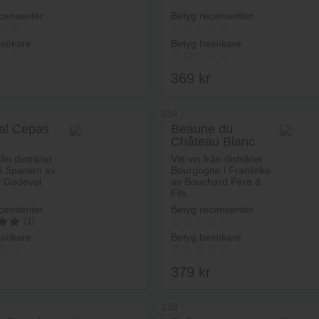
censenter
Betyg recensenter
esökare
Betyg besökare
r
369
kr
234
al Cepas
Beaune du
Château Blanc
Lägg i varukorg
Lägg i va
Premier Cru
rån distriktet
Vitt vin från distriktet
 i Spanien av
Bourgogne i Frankrike
 Godeval.
av Bouchard Père &
Fils.
censenter
Betyg recensenter
(1)
esökare
Betyg besökare
r
379
kr
238