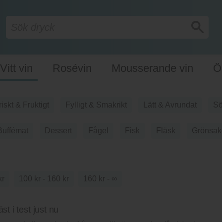
Vitt vin
Rosévin
Mousserande vin
Ö
riskt & Fruktigt
Fylligt & Smakrikt
Lätt & Avrundat
Sö
Buffémat
Dessert
Fågel
Fisk
Fläsk
Grönsak
kr
100 kr - 160 kr
160 kr - ∞
st i test just nu