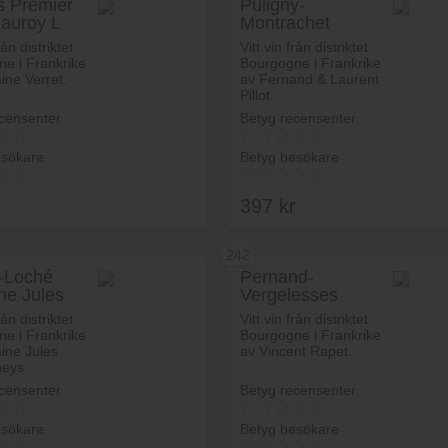
s Premier
Puligny-
auroy L
Montrachet
Lägg i varukorg
Lägg i va
du Domaine
Noyers Brets
rån distriktet
Vitt vin från distriktet
e i Frankrike
Bourgogne i Frankrike
ne Verret.
av Fernand & Laurent
Pillot.
censenter
Betyg recensenter
esökare
Betyg besökare
r
397
kr
242
y-Loché
Pernand-
e Jules
Vergelesses
Lägg i varukorg
Lägg i va
rneys
Premier Cru Sous
rån distriktet
Vitt vin från distriktet
Fretilles
e i Frankrike
Bourgogne i Frankrike
ine Jules
av Vincent Rapet.
neys.
censenter
Betyg recensenter
esökare
Betyg besökare