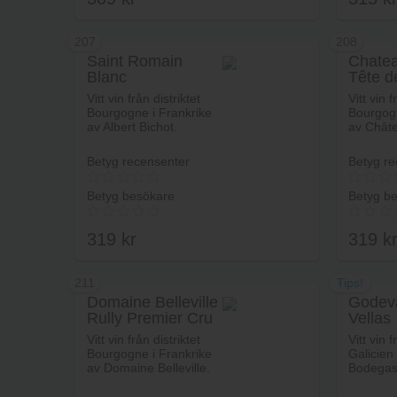
207
208
Saint Romain
Chatea
Blanc
Tête d
Lägg i varukorg
Vitt vin från distriktet
Vitt vin f
Bourgogne i Frankrike
Bourgogn
av Albert Bichot.
av Châte
Betyg recensenter
Betyg re
Betyg besökare
Betyg b
319
kr
319
k
211
Tips!
Domaine Belleville
Godev
Rully Premier Cru
Vellas
Lägg i varukorg
Vitt vin från distriktet
Vitt vin f
Bourgogne i Frankrike
Galicien
av Domaine Belleville.
Bodegas