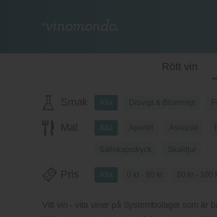
Rött vin
Smak
Alla
Druvigt & Blommigt
F
Mat
Alla
Aperitif
Asiatiskt
Sällskapsdryck
Skaldjur
Pris
Alla
0 kr - 80 kr
80 kr - 100 
Vitt vin - vita viner på Systembolaget som är bä