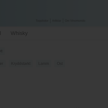
Topplistor
Artiklar
Om Vinomondo
l
Whisky
tt
er
Kryddstarkt
Lamm
Ost