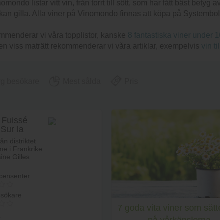
mondo listar vitt vin, från torrt till sött, som har fått bäst bet
u kan gilla. Alla viner på Vinomondo finnas att köpa på Systembo
kommenderar vi våra topplistor, kanske
8 fantastiska viner under 1
till en viss maträtt rekommenderar vi våra artiklar, exempelvis
vin ti
yg besökare
Mest sålda
Pris
y Fuissé
 Sur la
 Domaine
rån distriktet
 Morat
e i Frankrike
ne Gilles
censenter
esökare
7 goda vita viner som sätte
r