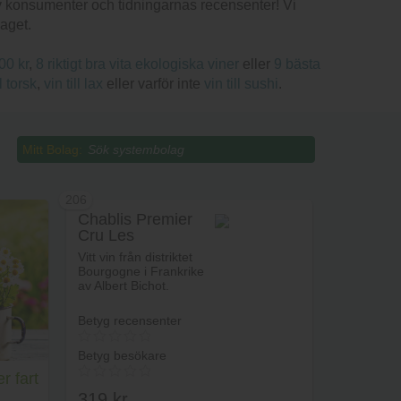
yg av konsumenter och tidningarnas recensenter! Vi
laget.
00 kr
,
8 riktigt bra vita ekologiska viner
eller
9 bästa
ll torsk
,
vin till lax
eller varför inte
vin till sushi
.
Mitt Bolag:
206
Chablis Premier
Cru Les
Vaucopins Albert
Vitt vin från distriktet
Bichot
Bourgogne i Frankrike
av Albert Bichot.
Betyg recensenter
Betyg besökare
r fart
319
kr