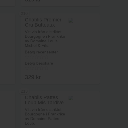
210
Chablis Premier
Cru Butteaux
Lägg i varukorg
Vitt vin från distriktet
Bourgogne i Frankrike
av Domaine Louis
Michel & Fils.
Betyg recensenter
Betyg besökare
329
kr
213
Chablis Pattes
Loup Mis Tardive
rukorg
Lägg i varukorg
Vitt vin från distriktet
Bourgogne i Frankrike
av Domaine Pattes
Loup.