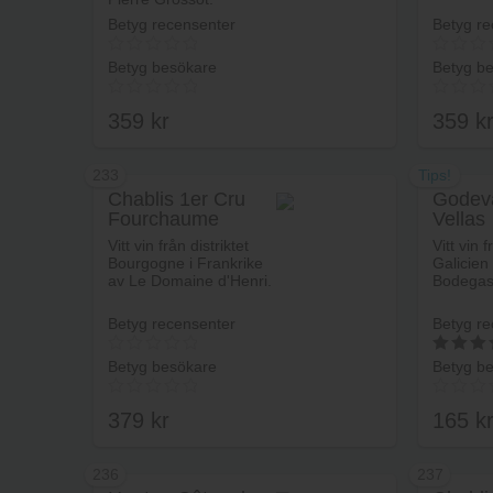
Betyg recensenter
Betyg re
Betyg besökare
Betyg b
359
kr
359
k
233
Tips!
Chablis 1er Cru
Godev
Fourchaume
Vellas
Lägg i varukorg
L’Homme Mort
Vitt vin från distriktet
Vitt vin f
Vieilles Vignes
Bourgogne i Frankrike
Galicien
av Le Domaine d'Henri.
Bodegas
Betyg recensenter
Betyg re
Betyg besökare
Betyg b
5
av 5
379
kr
165
k
236
237