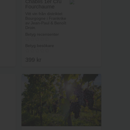
Chablis 1er Cru
Fourchaume
rukorg
Lägg i varukorg
Vitt vin från distriktet
Bourgogne i Frankrike
av Jean-Paul & Benoît
Droin.
Betyg recensenter
Betyg besökare
399
kr
rukorg
Lägg i varukorg