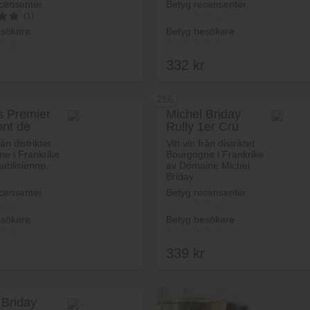
censenter
Betyg recensenter
(1)
esökare
Betyg besökare
r
332
kr
216
s Premier
Michel Briday
nt de
Rully 1er Cru
Lägg i varukorg
Lägg i va
Gresigny
rån distriktet
Vitt vin från distriktet
e i Frankrike
Bourgogne i Frankrike
ablisienne.
av Domaine Michel
Briday.
censenter
Betyg recensenter
esökare
Betyg besökare
r
339
kr
 Briday